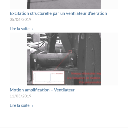
Produits
Motion Amplification ®
Excitation structurelle par un ventilateur d’aération
Accessoires RDI technologies
05/06/2019
Analyse vibratoire continue – online
Lire la suite
Etudes de cas
Contact
Politique de vie privée
ACTUALITÉS
Motion amplification – Ventilateur
Tirage au sort
11/03/2019
06/05/2024 - 09:30
Lire la suite
Extension Secteur Nord
06/05/2024 - 09:29
Global Industrie 2024