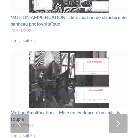
MOTION AMPLIFICATION : déformation de structure de
Motion Amplification – Broyeur
panneau photovoltaïque
05/12/2018
20/04/2022
Lire la suite
Lire la suite
CONTACT
Maintcontrol S.A.S.
Etudes - Mesures - Expertises
L’Orée des Mas - Bât. Les Oliviers
Motion Amplification – Mise en évidence d’un châssis
Avenue du Golf
souple
34670 Baillargues
30/10/2019
France
Lire la suite